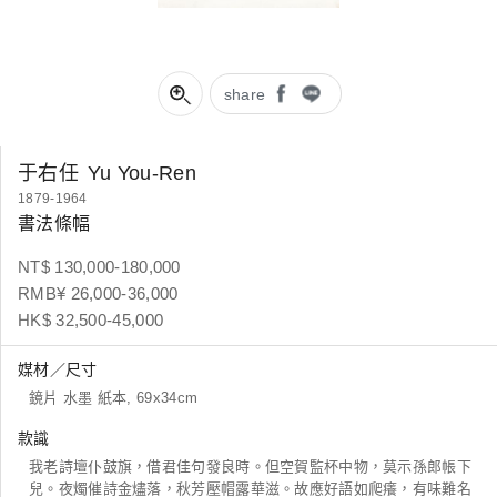
share
于右任
Yu You-Ren
1879-1964
書法條幅
NT$ 130,000-180,000
RMB¥ 26,000-36,000
HK$ 32,500-45,000
媒材／尺寸
鏡片 水墨 紙本, 69x34cm
款識
我老詩壇仆鼓旗，借君佳句發良時。但空賀監杯中物，莫示孫郎帳下
兒。夜燭催詩金燼落，秋芳壓帽露華滋。故應好語如爬癢，有味難名