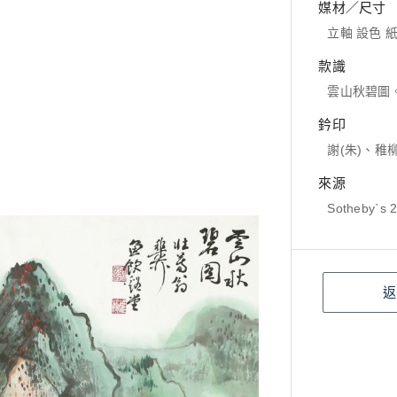
媒材／尺寸
立軸 設色 紙本
款識
雲山秋碧圖
鈐印
謝(朱)、稚
來源
Sotheby`s 2
返