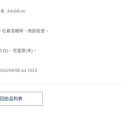
, 44x58cm
。壯暮翁稚柳。魚飲谿堂。
柳(白)、苦篁齋(朱)。
015/04/06,lot.1522
回拍品列表