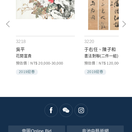
3218
3220
吳平
于右任、陳子和
花開富貴
書法對聯(二件一組)
00
預估價：NT$ 20,000-30,000
預估價：NT$ 120,000-180,0
2019迎春
2019迎春
帝圖Online Bid
非池中藝術網