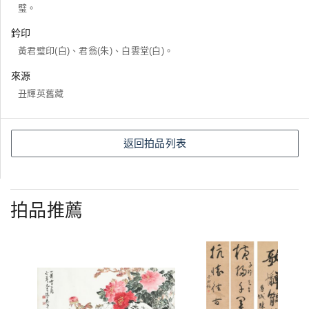
璧。
鈐印
黃君璧印(白)、君翁(朱)、白雲堂(白)。
來源
丑輝英舊藏
返回拍品列表
拍品推薦