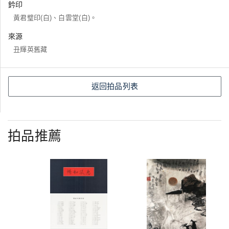
鈐印
黃君璧印(白)、白雲堂(白)。
來源
丑輝英舊藏
返回拍品列表
拍品推薦