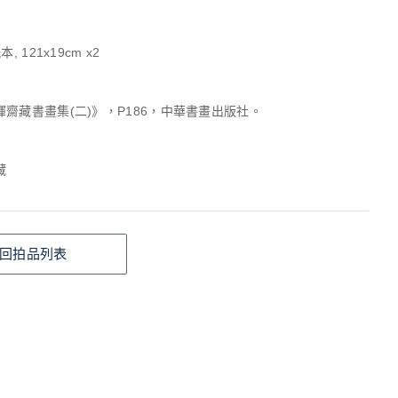
, 121x19cm x2
齋藏書畫集(二)》，P186，中華書畫出版社。
藏
回拍品列表