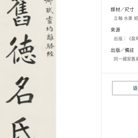
媒材／尺寸
立軸 水墨 紙本
來源
出版：《盈暉
出版／備註
同一藏家舊
返