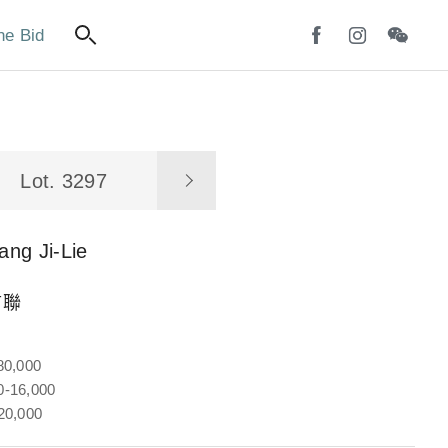
ne Bid
Lot. 3297
ng Ji-Lie
言聯
80,000
-16,000
20,000