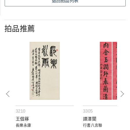
返回拍品列表
拍品推薦
3210
3305
王個簃
譚澤闓
長樂永康
行書八言聯