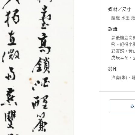
媒材／尺寸
鏡框 水墨 紙本
款識
夢後樓臺高
飛。記得小
彩雲歸。黃
戊辰孟冬，
鈐印
淮南(朱)、
返