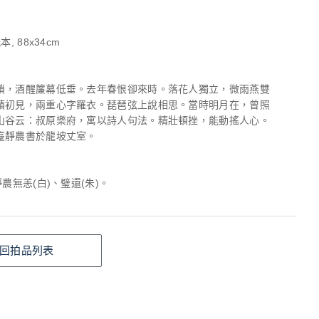
, 88x34cm
鎖，酒醒簾幕低垂。去年春恨卻來時。落花人獨立，微雨燕雙
蘋初見，兩重心字羅衣。琵琶弦上說相思。當時明月在，曾照
山谷云：叔原樂府，寓以詩人句法。精壯頓挫，能動搖人心。
臺靜農書於龍坡丈室。
靜農無恙(白)、璧還(朱)。
回拍品列表