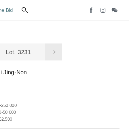
ne Bid
Lot. 3231
i Jing-Non
仙
-250,000
-50,000
62,500