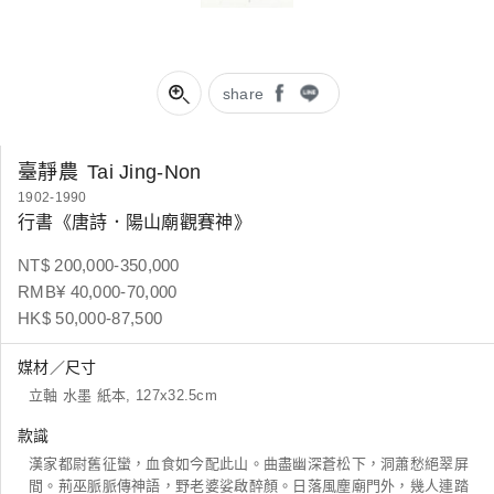
share
臺靜農
Tai Jing-Non
1902-1990
行書《唐詩．陽山廟觀賽神》
NT$ 200,000-350,000
RMB¥ 40,000-70,000
HK$ 50,000-87,500
媒材／尺寸
立軸 水墨 紙本, 127x32.5cm
款識
漢家都尉舊征蠻，血食如今配此山。曲盡幽深蒼松下，洞蕭愁絕翠屏
間。荊巫脈脈傳神語，野老婆娑啟醉顏。日落風塵廟門外，幾人連踏