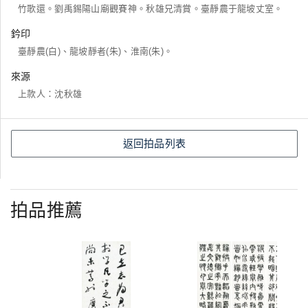
竹歌還。劉禹錫陽山廟觀賽神。秋雄兄清賞。臺靜農于龍坡丈室。
鈐印
臺靜農(白)、龍坡靜者(朱)、淮南(朱)。
來源
上款人：沈秋雄
返回拍品列表
拍品推薦