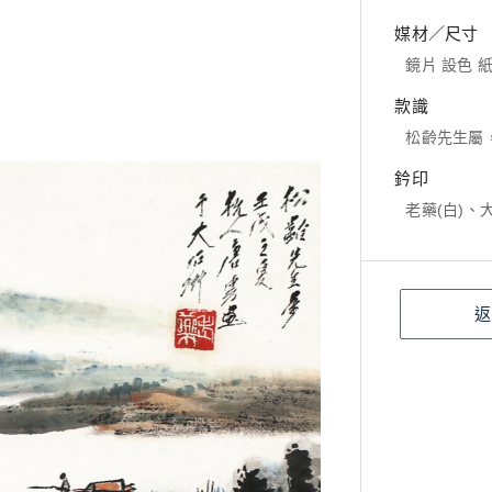
媒材／尺寸
鏡片 設色 紙本
款識
松齡先生屬
鈐印
老藥(白)、
返