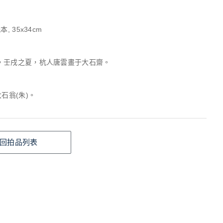
, 35x34cm
，壬戌之夏，杭人唐雲畫于大石齋。
大石翁(朱)。
回拍品列表