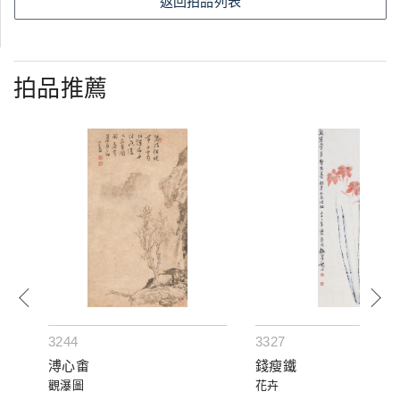
返回拍品列表
拍品推薦
3244
3327
溥心畬
錢瘦鐵
觀瀑圖
花卉