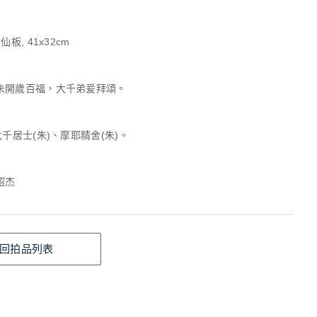
仙板, 41x32cm
未開歲百福，大千弟爰拜頌。
大千居士(朱)、摩耶精舍(朱)。
紹杰
回拍品列表