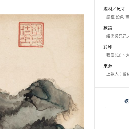
媒材／尺寸
鏡框 設色 畫
款識
紹杰吳兄己
鈐印
張爰(白)、
來源
上款人：曾
返