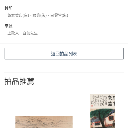
鈐印
黃君璧印(白)、君翁(朱)、白雲堂(朱)
來源
上款人：白如先生
返回拍品列表
拍品推薦