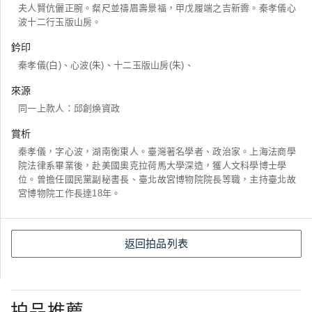
夫人賢伉儷正腕。粲尺並禱眉壽景福，甲戊履端之吉新霽。秦孝儀心
波十二行玉版山房。
鈐印
秦孝儀(白)、心波(朱)、十二玉版山房(朱)、
來源
同一上款人：邱創煥資政
賞析
秦孝儀，字心波，湖南衡東人。臺灣著名學者、政治家。上海法商學
院法律系畢業後，赴美國奧克拉荷馬大學深造，獲人文科學博士學
位。曾擔任國民黨副秘書長、臺北故宮博物院院長等職，主持臺北故
宮博物院工作長達18年。
返回拍品列表
拍品推薦