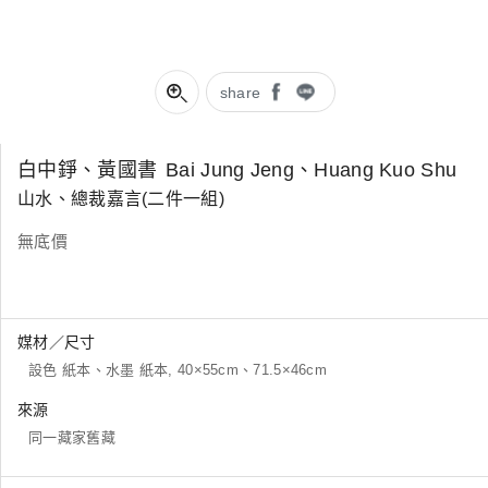
share
白中錚、黃國書
Bai Jung Jeng、Huang Kuo Shu
山水、總裁嘉言(二件一組)
無底價
媒材／尺寸
設色 紙本、水墨 紙本, 40×55cm、71.5×46cm
來源
同一藏家舊藏