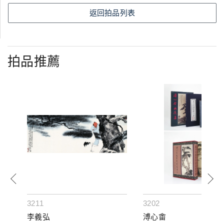
返回拍品列表
拍品推薦
3211
3202
李義弘
溥心畬