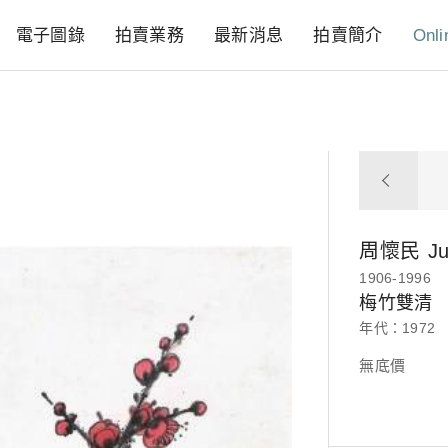
電子圖錄
拍賣業務
最新消息
拍賣簡介
Onli
周懷民
J
1906-1996
梅竹雙清
年代：1972
無底價