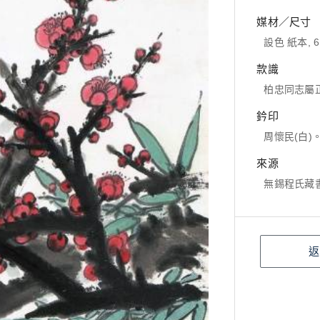
媒材／尺寸
設色 紙本, 69
款識
柏忠同志屬
鈐印
周懷民(白)
來源
無錫程氏藏
返