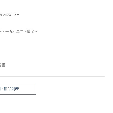
.2×34.5cm
正，一九七二年，懷民。
。
書畫
回拍品列表