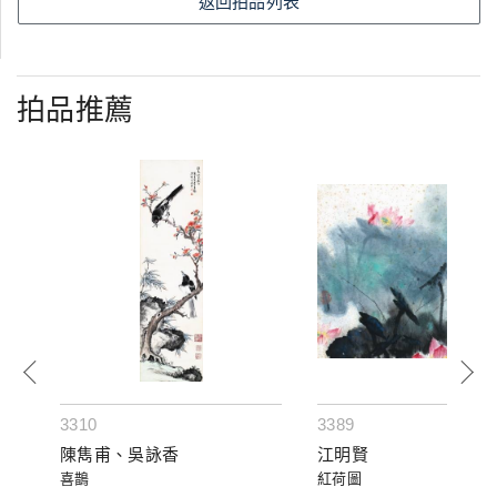
返回拍品列表
拍品推薦
3310
3389
陳雋甫、吳詠香
江明賢
喜鵲
紅荷圖