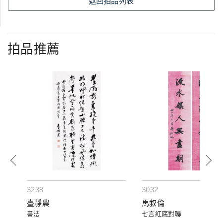
返回拍品列表
拍品推薦
3238
3032
臺靜農
馬叙倫
書法
七言紅底對聯