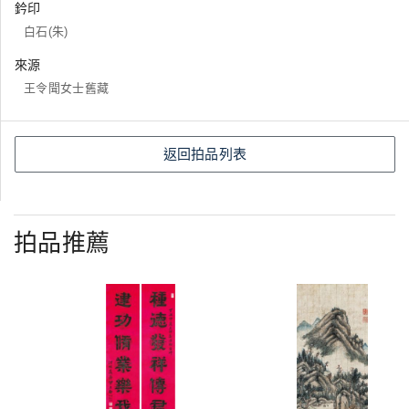
鈐印
白石(朱)
來源
王令聞女士舊藏
返回拍品列表
拍品推薦