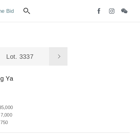
ne Bid
Lot. 3337
g Ya
35,000
7,000
,750