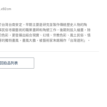
x92cm
於台灣台南安定，早期主要是研究並製作傳統歷史人物的陶
事民俗寺廟藝術的職業畫師和陶塑工作，後期則投入繪畫，除
的色彩，更發展出結合現實、幻境、宗教色彩、風土民俗、情
等的獨特畫風，畫風大膽，被藝術家朱銘稱作「台灣達利」。
回拍品列表