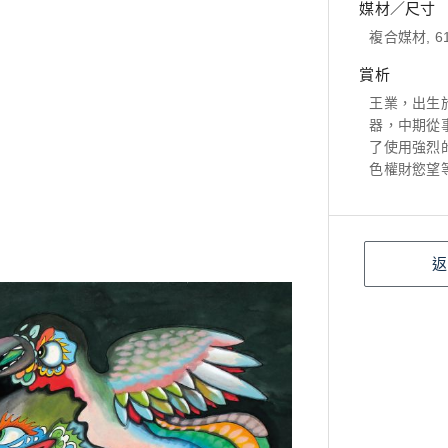
媒材／尺寸
複合媒材, 61
賞析
王業，出生
器，中期從
了使用強烈
色權財慾望
返