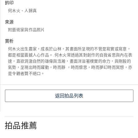
鈐印
何木火、人歸真
來源
附藝術家與作品照片
賞析
何木火出生農家，成長於山林，其畫面所呈現的不管是寫實或寫意，
都是相當震撼人心作品。.何木火常透過其對創作的自我省思與內在表
達，直欲洞澈自然的雄偉與浩瀚，畫面洋溢著樸實的命力，與剛毅的
氣勢，呈現出時而躍動，時而靜 ，時而懷思，時而夢幻時而冥想，亦
是令觀者贊不絕口。
返回拍品列表
拍品推薦