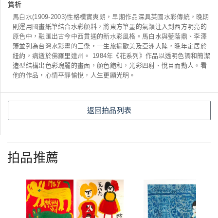
賞析
馬白水(1909-2003)性格樸實爽朗，早期作品深具英國水彩傳統，晚期
則運用國畫紙筆結合水彩顏料，將東方筆墨的氣韻注入到西方明亮的
原色中，融匯出古今中西貫通的新水彩風格。馬白水與藍蔭鼎、李澤
藩並列為台灣水彩畫的三傑，一生旅遍歐美及亞洲大陸，晚年定居於
紐約，病逝於佛羅里達州。 1984年《花系列》作品以透明色調和簡潔
造型結構出色彩瑰麗的畫面，顏色飽和，光彩四射、悅目而動人。看
他的作品，心情平靜愉悅，人生更顯光明。
返回拍品列表
拍品推薦