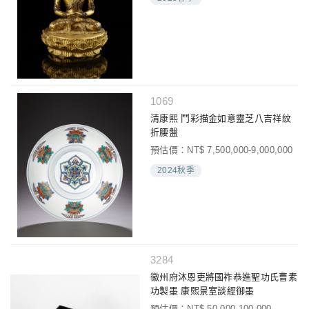
1069
清康熙 鬥彩描金如意靈芝八吉祥紋
折腰盤
預估價：NT$ 7,500,000-9,000,000
2024秋季
3284
徽州府沐恩吏將國祚恭進聖功氏曹素
功製墨 康熙景室談經御墨
預估價：NT$ 50,000-100,000