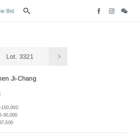
ne Bid
Lot. 3321
hen Ji-Chang
聯
-150,000
-30,000
37,500