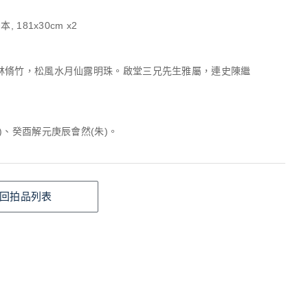
, 181x30cm x2
林脩竹，松風水月仙露明珠。啟堂三兄先生雅屬，連史陳繼
)、癸酉解元庚辰會然(朱)。
回拍品列表