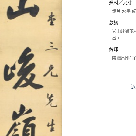
媒材／尺寸
鏡片 水墨 絹本
款識
崇山峻嶺茂
昌。
鈐印
陳繼昌印(白
返