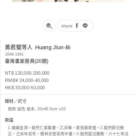
share
黃君璧等人
Huang Jiun-Bi
1898-1991
臺灣畫家冊頁(20開)
NT$ 120,000-200,000
RMB¥ 24,000-40,000
HK$ 30,000-50,000
媒材／尺寸
冊頁 設色 紙本, 33x45.5cm x20
款識
1.峨嵋金頂。毅然仁弟屬畫，乙卯春，君翁黃君璧。2.毅然師兄雅
正，己未年初冬，儒林女使梁秀中畫。3.毅然道兄雅教，六十七年戊