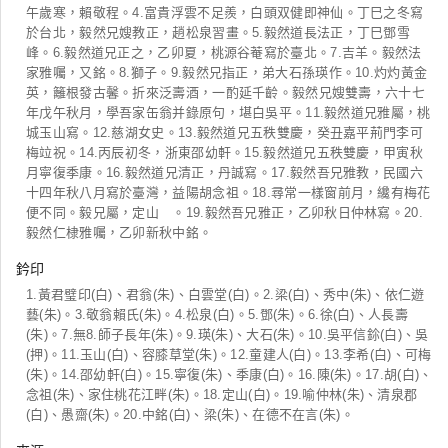
午歲寒，賴敬程。4.富貴浮雲不足羨，白頭双健即神仙。丁巳之冬寫
於台北，毅然兄嫂教正，趙松泉習畫。5.毅然道長法正，丁巳鄧雪
峰。6.毅然道兄正之，乙卯夏，桃源谷菴寫於臺北。7.吉羊。毅然法
家雅囑，又銘。8.獅子。9.毅然兄指正，弟大石孫瑛作。10.灼灼黃金
英，籬根發古馨。折來泛壽酒，一酌延千齡。毅然兄嫂雙壽，六十七
年戊午秋月，學吾家缶翁并錄原句，堪白吳平。11.毅然道兄雅屬，桃
城玉山寫。12.慈湖女史。13.毅然道兄五秩雙慶，癸丑嘉平荊門李可
梅竝祝。14.丙辰初冬，浙東邵幼軒。15.毅然道兄五秩雙慶，甲寅秋
月寧復季康。16.毅然道兄清正，丹誠寫。17.毅然吾兄雅教，民國六
十四年秋八月寫於臺灣，益陽胡念祖。18.尋常一樣窗前月，纔有梅花
便不同。毅兄屬，定山 。19.毅然吾兄雅正，乙卯秋日仲林寫。20.
毅然仁棣雅囑，乙卯新秋中銘。
鈐印
1.黃君璧印(白)、君翁(朱)、白雲堂(白)。2.梁(白)、秀中(朱)、依仁遊
藝(朱)。3.敬翁賴氏(朱)。4.松泉(白)。5.鄧(朱)。6.徐(白)、人長壽
(朱)。7.無8.師子長年(朱)。9.瑛(朱)、大石(朱)。10.吳平信鉩(白)、吳
(押)。11.玉山(白)、容膝草堂(朱)。12.童建人(白)。13.李希(白)、可梅
(朱)。14.邵幼軒(白)。15.寧復(朱)、季康(白)。16.陳(朱)。17.胡(白)、
念祖(朱)、家住桃花江畔(朱)。18.定山(白)。19.喻仲林(朱)、清泉郡
(白)、愚齋(朱)。20.中銘(白)、梁(朱)、在德不在言(朱)。