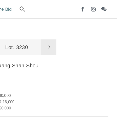
ne Bid
Lot. 3230
uang Shan-Shou
圖
80,000
-16,000
20,000