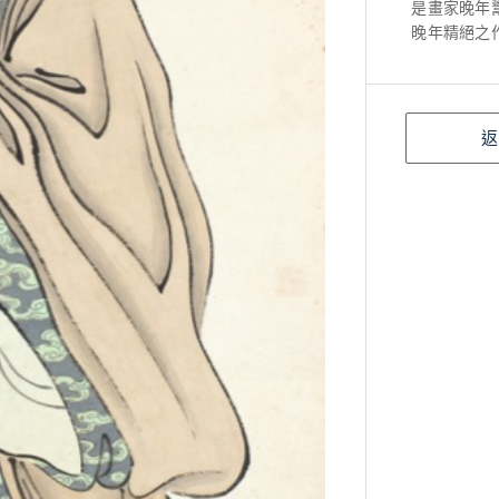
是畫家晚年
晚年精絕之
返