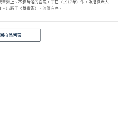
鬻畫海上、不趨時俗的自況。丁巳（1917年）作，為旭遲老人
作。出版于《藏畫集》，流傳有序。
回拍品列表