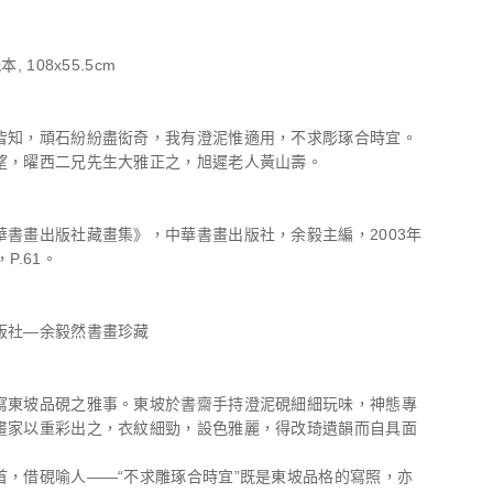
, 108x55.5cm
皆知，頑石紛紛盡衒奇，我有澄泥惟適用，不求彫琢合時宜。
望，曜西二兄先生大雅正之，旭遲老人黃山壽。
華書畫出版社藏畫集》，中華書畫出版社，余毅主編，2003年
P.61。
版社―余毅然書畫珍藏
寫東坡品硯之雅事。東坡於書齋手持澄泥硯細細玩味，神態專
畫家以重彩出之，衣紋細勁，設色雅麗，得改琦遺韻而自具面
首，借硯喻人——“不求雕琢合時宜”既是東坡品格的寫照，亦