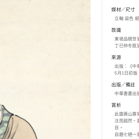
媒材／尺寸
立軸 設色 紙本
款識
東坡品硯世
丁已仲冬既
來源
出版：《中
5月1日初版，
出版／備註
中華書畫出
賞析
此圖黃山壽
注而超然。
目。
自題七絕一