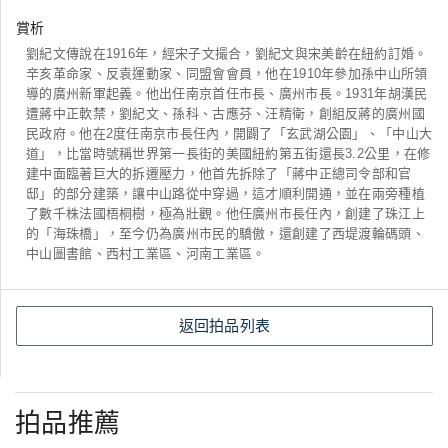
賞析
劉紀文傳說在1916年，經宋子文撮合，劉紀文與宋美齡在紐約訂婚。
辛亥革命家、反袁運動家、同盟會會員，他在1910年參加孫中山所領
導的廣州新軍起義。他出任南京首任市長、廣州市長。1931年胡漢民
遭蔣中正軟禁，劉紀文、孫科、古應芬、汪精衛，創組反蔣的廣州國
民政府。他在2度任南京市長任內，開闢了「玄武湖公園」、「中山大
道」，比當時號稱世界第一長街的美國紐約第五街還長3.2公里，在修
建中面臨著巨大的拆遷壓力，他首先拆除了「蔣中正總司令部和官
邸」的部分建築，讓中山路從中穿過，這才順利開通，並在兩旁種植
了數千株法國梧桐樹，極為壯觀。他任廣州市長任內，創建了珠江上
的「海珠橋」，至今仍為廣州市民的驕傲，還創建了西堤渡輪碼頭、
中山圖書館、西村工業區、河南工業區。
返回拍品列表
拍品推薦