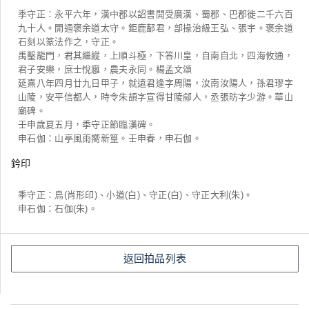
季守正：永平六年，漢中郡以詔書開受廣漢、蜀郡、巴郡徙二千六百
九十人。開通褒余道太守。鉅鹿鄐君，部掾治級王弘、張宇。褒余道
石刻以篆法作之，守正。
禹鑿龍門，君其繼縱，上順斗極，下答川皇，自南自北，四海攸通，
君子安樂，庶士悅廱，農夫永同。楊孟文頌
延熹八年四月廿九日甲子，就遠君逢字周陽，汝南汝陽人，孫君璆字
山陵，安平信都人，時令朱頡字宣得甘陵鄃人，丞張昉字少游。華山
廟碑。
壬申歲夏五月，季守正節臨漢碑。
申石伽：山亭風雨嚮新篁。壬申春，申石伽。
鈐印
季守正：鳥(肖形印)、小道(白)、守正(白)、守正大利(朱)。
申石伽：石伽(朱)。
返回拍品列表