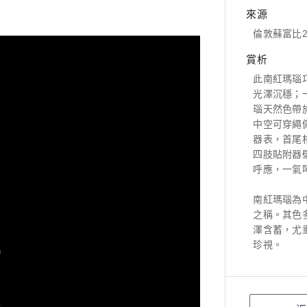
來源
倫敦蘇富比2
賞析
此南紅瑪瑙
光澤沉穩；
瑙天然色帶
中空可穿繩
器表，首尾
四肢貼附器
呼應，一氣
南紅瑪瑙為
之稱。其色
澤含蓄，尤
珍視。