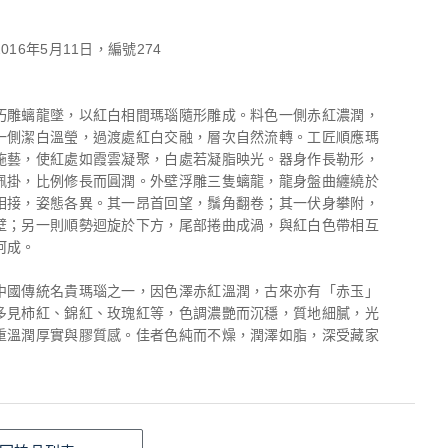
016年5月11日，編號274
巧雕螭龍墜，以紅白相間瑪瑙隨形雕成。料色一側赤紅濃潤，
一側潔白溫瑩，過渡處紅白交融，層次自然流轉。工匠順應瑪
施藝，使紅處如霞雲凝聚，白處若凝脂映光。器身作長勒形，
佩掛，比例修長而圓潤。外壁浮雕三隻螭龍，龍身盤曲纏繞於
相接，姿態各異。其一昂首回望，鬚角翻卷；其一伏身攀附，
壁；另一則順勢迴旋於下方，尾部捲曲成渦，與紅白色帶相互
呵成。
中國傳統名貴瑪瑙之一，因色澤赤紅溫潤，古來亦有「赤玉」
多見柿紅、錦紅、玫瑰紅等，色調濃艷而沉穩，質地細膩，光
重溫潤厚實與膠質感。佳者色純而不燥，潤澤如脂，深受藏家