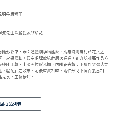
元明帶版精華
靜波先生暨嚴氏家族珍藏
緣隨形收束，器面通體鏤雕螭龍紋，龍身蜿蜒穿行於花葉之
望，身姿靈動，鏤空處理使紋飾層次通透。花卉紋輔弼作長方
層鏤雕工藝，上層開稜形光欄，內雕花卉紋；下層作窗櫺式錦
花下壓花」之效果，前後虛實相映。兩件形制不同而氣息相
雕見長，工藝精巧。
回拍品列表