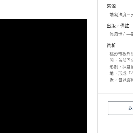
來源
端凝法度－
出版／備註
儒風世守—
賞析
桃形帶板外
間，首部回
形制，採雙
地，形成「
近，皆以鏤
返