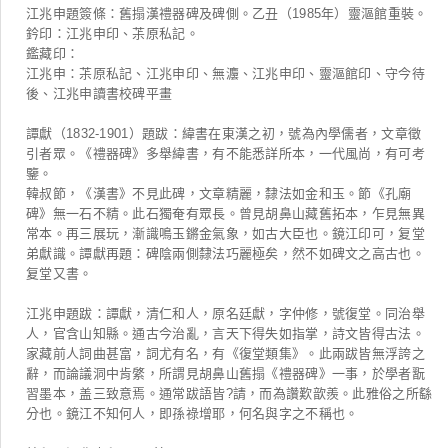
江兆申題簽條：舊搨漢禮器碑及碑側。乙丑（1985年）靈漚館重裝。
鈐印：江兆申印、茮原私記。
鑑藏印：
江兆申：茮原私記、江兆申印、無灋、江兆申印、靈漚館印、守今待
後、江兆申讀書校碑平畫
譚獻（1832-1901）題跋：緯書在東漢之初，號為內學儒者，文章徵
引者眾。《禮器碑》多舉緯書，有不能悉詳所本，一代風尚，有可考
鑒。
韓叔節，《漢書》不見此碑，文章精麗，隸法如金和玉。節《孔廟
碑》無一石不精。此石獨奄有眾長。曾見胡鼻山藏舊拓本，乍見無異
常本。再三展玩，漸識鳴玉鏘金氣象，如古大臣也。鏡江印可，复堂
弟獻識。譚獻再題：碑陰兩側隸法巧麗極矣，然不如碑文之高古也。
复堂又書。
江兆申題跋：譚獻，清仁和人，原名廷獻，字仲修，號復堂。同治舉
人，官含山知縣。通古今治亂，言天下得失如指掌，詩文皆得古法。
家藏前人詞曲甚富，詞尤有名，有《復堂類集》。此兩跋皆無浮誇之
辭，而論議洞中肯綮，所謂見胡鼻山舊搨《禮器碑》一事，於學者翫
習墨本，盖三致意焉。通常跋語皆?請，而為讚歎歆羨。此雅俗之所繇
分也。鏡江不知何人，即孫祿增耶，何名與字之不稱也。