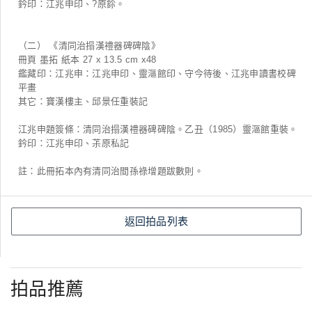
鈐印：江兆申印、?原鉩。
（二） 《清同治搨漢禮器碑碑陰》
冊頁 墨拓 紙本 27 x 13.5 cm x48
鑑藏印：江兆申：江兆申印、靈漚館印、守今待後、江兆申讀書校碑
平畫
其它：寶漢樓主、邱景任重裝記
江兆申題簽條：清同治搨漢禮器碑碑陰。乙丑（1985）靈漚館重裝。
鈐印：江兆申印、茮原私記
註：此冊拓本內有清同治間孫祿增題跋數則。
返回拍品列表
拍品推薦