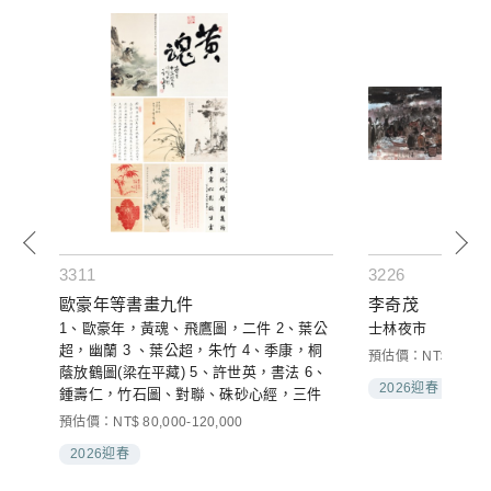
3311
3226
歐豪年等書畫九件
李奇茂
1、歐豪年，黃魂、飛鷹圖，二件 2、葉公
士林夜市
超，幽蘭 3 、葉公超，朱竹 4、季康，桐
預估價：NT$ 80,000
蔭放鶴圖(梁在平藏) 5、許世英，書法 6、
2026迎春
鍾壽仁，竹石圖、對聯、硃砂心經，三件
預估價：NT$ 80,000-120,000
2026迎春