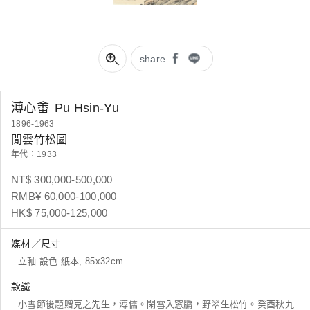
share
溥心畬
Pu Hsin-Yu
1896-1963
閒雲竹松圖
年代：1933
NT$ 300,000-500,000
RMB¥ 60,000-100,000
HK$ 75,000-125,000
媒材／尺寸
立軸 設色 紙本, 85x32cm
款識
小雪節後題贈克之先生，溥儒。閑雪入窓牖，野翠生松竹。癸酉秋九