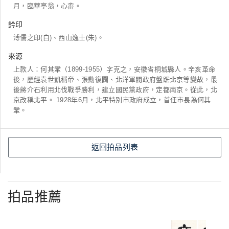
月，臨華亭翁，心畬。
鈐印
溥儒之印(白)、西山逸士(朱)。
來源
上款人：何其鞏（1899-1955）字克之，安徽省桐城縣人。辛亥革命
後，歷經袁世凱稱帝、張勳復闢、北洋軍閥政府盤踞北京等變故，最
後蔣介石利用北伐戰爭勝利，建立國民黨政府，定都南京。從此，北
京改稱北平。 1928年6月，北平特別市政府成立，首任市長為何其
鞏。
返回拍品列表
拍品推薦