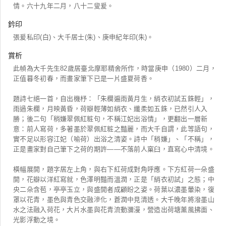
情。六十九年二月，八十二叟爰。
鈐印
張爰私印(白)、大千居士(朱)、庚申紀年印(朱)。
賞析
此幀為大千先生82歲居臺北摩耶精舍所作，時當庚申（1980）二月，
正值暮冬初春，而畫家筆下已是一片盛夏荷香。
題詩七絕一首，自出機杼：「朱欄遍雨黃月生，綃衣初試五銖輕」，
雨過朱欄，月映黃昏，荷瓣輕薄如綃衣、纖柔如五銖，已然引人入
勝；後二句「稍嫌翠佩紅粧句，不稱江妃出浴情」，更翻出一層新
意：前人寫荷，多著墨於翠佩紅粧之豔麗，而大千自謂，此等語句，
實不足以形容江妃（喻荷）出浴之清姿。詩中「稍嫌」、「不稱」，
正是畫家對自己筆下之荷的期許——不落前人窠臼，直寫心中清境。
橫幅展開，題字居左上角，與右下紅荷成對角呼應。下方紅荷一朵盛
開，花瓣以洋紅寫就，色澤明豔而溫潤，正是「綃衣初試」之態；中
央二朵含苞，亭亭玉立，與盛開者成顧盼之姿。荷葉以濃墨暈染，復
罩以花青，墨色與青色交融滲化，蒼潤中見清透。大千晚年將潑墨山
水之法融入荷花，大片水墨與花青流動瀰漫，營造出荷塘薰風拂面、
光影浮動之境。