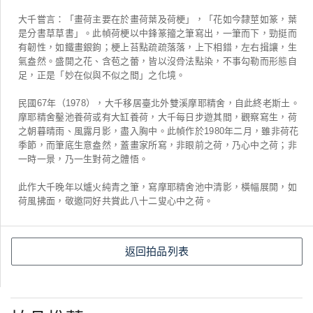
大千嘗言：「畫荷主要在於畫荷葉及荷梗」，「花如今隸莖如篆，葉
是分書草草書」。此幀荷梗以中鋒篆籀之筆寫出，一筆而下，勁挺而
有韌性，如鐵畫銀鉤；梗上苔點疏疏落落，上下相錯，左右揖讓，生
氣盎然。盛開之花、含苞之蕾，皆以沒骨法點染，不事勾勒而形態自
足，正是「妙在似與不似之間」之化境。
民國67年（1978），大千移居臺北外雙溪摩耶精舍，自此終老斯土。
摩耶精舍鑿池養荷或有大缸養荷，大千每日步遊其間，觀察寫生，荷
之朝暮晴雨、風露月影，盡入胸中。此幀作於1980年二月，雖非荷花
季節，而筆底生意盎然，蓋畫家所寫，非眼前之荷，乃心中之荷；非
一時一景，乃一生對荷之體悟。
此作大千晚年以爐火純青之筆，寫摩耶精舍池中清影，橫幅展開，如
荷風拂面，敬邀同好共賞此八十二叟心中之荷。
返回拍品列表