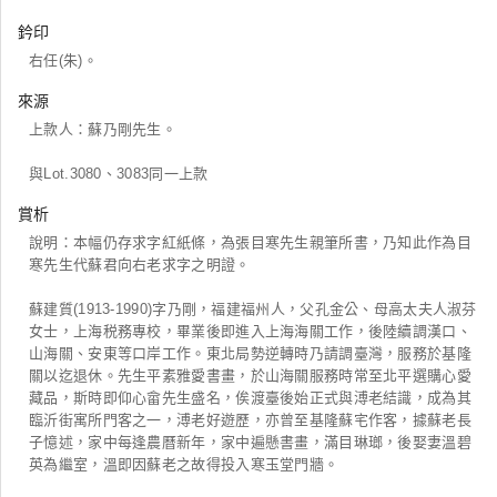
鈐印
右任(朱)。
來源
上款人：蘇乃剛先生。
與Lot.3080、3083同一上款
賞析
說明：本幅仍存求字紅紙條，為張目寒先生親筆所書，乃知此作為目
寒先生代蘇君向右老求字之明證。
蘇建質(1913-1990)字乃剛，福建福州人，父孔金公、母高太夫人淑芬
女士，上海税務專校，畢業後即進入上海海關工作，後陸續調漢口、
山海關、安東等口岸工作。東北局勢逆轉時乃請調臺灣，服務於基隆
關以迄退休。先生平素雅愛書畫，於山海關服務時常至北平選購心愛
藏品，斯時即仰心畲先生盛名，俟渡臺後始正式與溥老結識，成為其
臨沂街寓所門客之一，溥老好遊歷，亦曾至基隆蘇宅作客，據蘇老長
子憶述，家中每逢農曆新年，家中遍懸書畫，滿目琳瑯，後娶妻溫碧
英為繼室，溫即因蘇老之故得投入寒玉堂門牆。