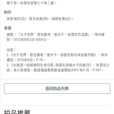
窗下寫。孫雲生家瑞七十有二歲。
鈐印
孫家瑞印(白)、雲生長壽(朱)、福德長壽(白)。
來源
展覽：「大千世界．雲生勝境：張大千、孫雲生作品展」，常州畫
院，2015年9月1日-9月9日。
出版：
1.《大千世界．雲生勝境：張大千、孫雲生粉勾本及畫作展》，常州
畫院，2015年8月，P.70。
2.《大風堂一段絕美的生命交集–孫雲生與張大千的歲月》，孫雲生口
述、朱介英撰寫，廣達電腦教育基金會贊助2003 年8 月，P.397。
返回拍品列表
拍品推薦