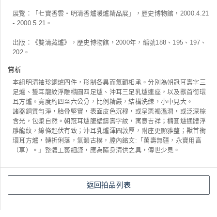
展覽：「七寶香雲‧明清香爐暖爐精品展」，歷史博物館，2000.4.21
- 2000.5.21。
出版：《雙清藏爐》，歷史博物館，2000年，編號188、195、197、
202。
賞析
本組明清袖珍銅爐四件，形制各異而氣韻相承。分別為朝冠耳壽字三
足爐、鋬耳龍紋浮雕橢圓四足爐、沖耳三足乳爐連座，以及獸首銜環
耳方爐。寬度約四至六公分，比例精嚴，結構洗練，小中見大。
諸器銅質勻淨，胎骨堅實，表面皮色沉穆，或呈栗褐溫潤，或泛深棕
含光，包漿自然。朝冠耳爐腹壁鑄壽字紋，寓意吉祥；橢圓爐通體浮
雕龍紋，線條起伏有致；沖耳乳爐渾圓敦厚，附座更顯雅整；獸首銜
環耳方爐，轉折俐落，氣韻古樸，膛內銘文:「萬壽無疆，永寶用亯
（享）。」整體工藝細謹，應為隨身清供之具，傳世少見。
返回拍品列表