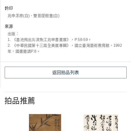
鈐印
兆申茮原(白)、雙菩提樹盦(白)
來源
出版：
1. 《墨池飛出北溟魚江兆申書畫展》，P.58-59。
2. 《中華民國第十三屆全美展專輯》，國立臺灣藝術教育館，1992
年，國畫邀請P.8。
返回拍品列表
拍品推薦