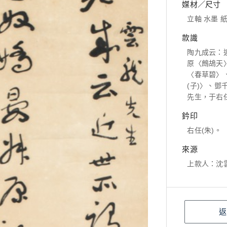
媒材／尺寸
立軸 水墨 紙本
款識
陶九成云：
原〈鷓鴣天
〈春草碧〉
(子)〉、
先生，于右
鈐印
右任(朱)。
來源
上款人：沈
返