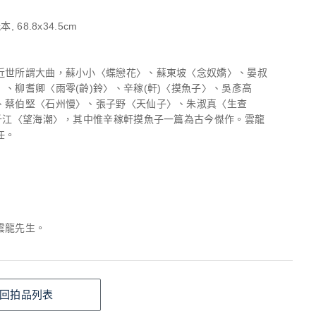
, 68.8x34.5cm
近世所謂大曲，蘇小小〈蝶戀花〉、蘇東坡〈念奴嬌〉、晏叔
〉、柳耆卿〈雨零(齡)鈴〉、辛稼(軒)〈摸魚子〉、吳彥高
、蔡伯堅〈石州慢〉、張子野〈天仙子〉、朱淑真〈生查
鄧千江〈望海潮〉，其中惟辛稼軒摸魚子一篇為古今傑作。雲龍
任。
雲龍先生。
回拍品列表