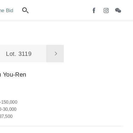
ne Bid
Lot. 3119
u You-Ren
-150,000
-30,000
37,500