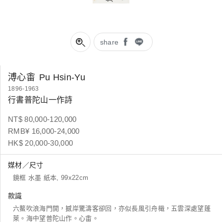
share
溥心畬
Pu Hsin-Yu
1896-1963
行書普陀山一作詩
NT$ 80,000-120,000
RMB¥ 16,000-24,000
HK$ 20,000-30,000
媒材／尺寸
鏡框 水墨 紙本, 99x22cm
款識
六鰲吹浪海門開，撼岸驚濤客卻回，亦似長風引舟檝，五雲深處望蓬
萊。海中望普陀山作。心畬。