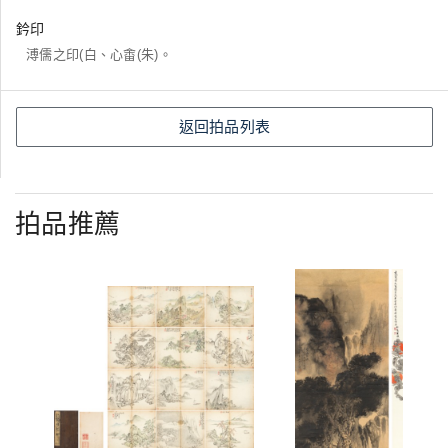
鈐印
溥儒之印(白、心畬(朱)。
返回拍品列表
拍品推薦