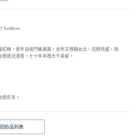
7.5x48cm
臺紅梅，昔年自吳門植南美，去年又移歸台北，花開特盛，崇
汝德道兄清賞。七十年辛酉大千弟爰。
汝德先生。
回拍品列表