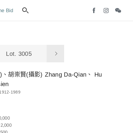
ne Bid
Lot. 3005
)、胡崇賢(攝影)
Zhang Da-Qian、 Hu
ien
1912-1989
0,000
2,000
,500