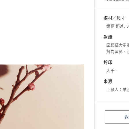
媒材／尺寸
鏡框 照片, 3
款識
摩耶精舍重
賢為留影，
鈐印
大千。
來源
上款人：羊
返