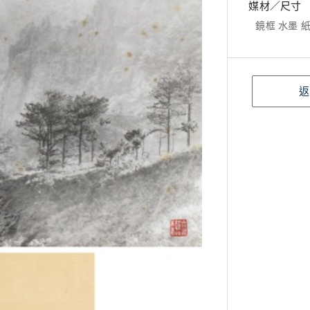
媒材／尺寸
鏡框 水墨 紙本
返