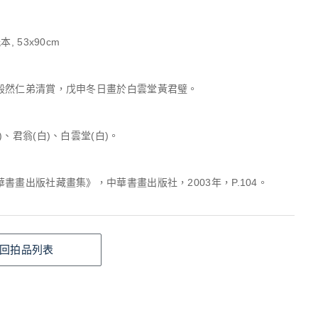
, 53x90cm
毅然仁弟清賞，戊申冬日畫於白雲堂黃君璧。
)、君翁(白)、白雲堂(白)。
書畫出版社藏畫集》，中華書畫出版社，2003年，P.104。
回拍品列表