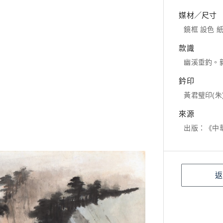
媒材／尺寸
鏡框 設色 紙本
款識
幽溪垂釣。
鈐印
黃君璧印(朱
來源
出版：《中華
返