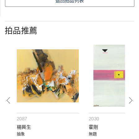
返回拍品列表
拍品推薦
2087
2030
楊興生
霍剛
抽象
無題