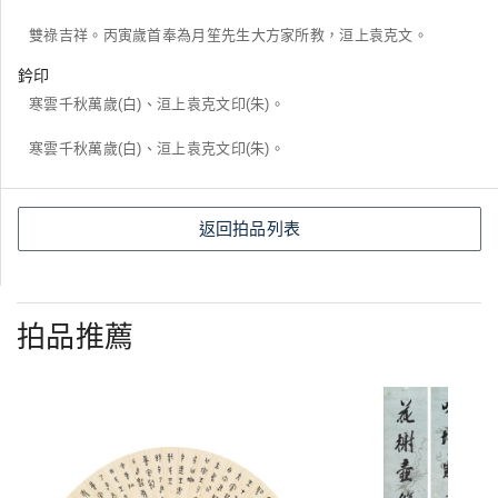
雙祿吉祥。丙寅歲首奉為月笙先生大方家所教，洹上袁克文。
鈐印
寒雲千秋萬歲(白)、洹上袁克文印(朱)。
寒雲千秋萬歲(白)、洹上袁克文印(朱)。
返回拍品列表
拍品推薦