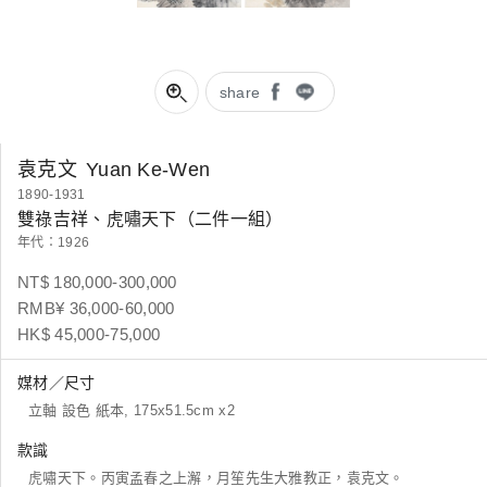
share
袁克文
Yuan Ke-Wen
1890-1931
雙祿吉祥、虎嘯天下（二件一組）
年代：1926
NT$ 180,000-300,000
RMB¥ 36,000-60,000
HK$ 45,000-75,000
媒材／尺寸
立軸 設色 紙本, 175x51.5cm x2
款識
虎嘯天下。丙寅孟春之上澥，月笙先生大雅教正，袁克文。