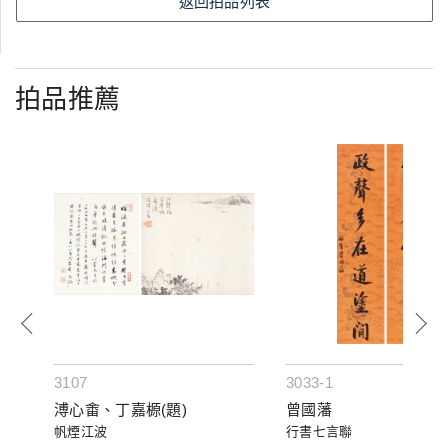
返回拍品列表
拍品推薦
3107
3033-1
溥心畬、丁嘉榞(題)
曾國藩
帆煙江波
行書七言聯