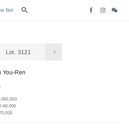
ne Bid
Lot. 3121
u You-Ren
聯
-300,000
-60,000
75,000