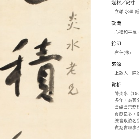
媒材／尺寸
立軸 水墨 紙本
款識
心積和平氣
鈐印
右任(朱)。
來源
上款人：陳
賞析
陳炎水（1
多年，為著
會總會常務
貢獻良多。
總會永遠名
賓總會理事