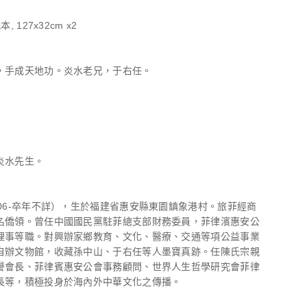
, 127x32cm x2
，手成天地功。炎水老兄，于右任。
炎水先生。
906-卒年不詳），生於福建省惠安縣東園鎮象港村。旅菲經商
名僑領。曾任中國國民黨駐菲總支部財務委員，菲律濱惠安公
理事等職。對興辦家鄉教育、文化、醫療、交通等項公益事業
自辦文物館，收藏孫中山、于右任等人墨寶真跡。任陳氏宗親
譽會長、菲律賓惠安公會事務顧問、世界人生哲學研究會菲律
長等，積極投身於海內外中華文化之傳播。