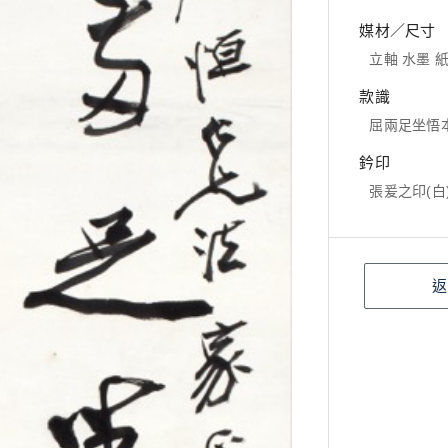
媒材／尺寸
立軸 水墨 紙本
款識
屈兩足坐悟
鈐印
張爰之印(白
返