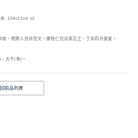
, 104x22cm x2
本始，閱眾人目非至文。康恆仁兄法家正之，丁亥四月張爰。
)、大千(朱)。
回拍品列表