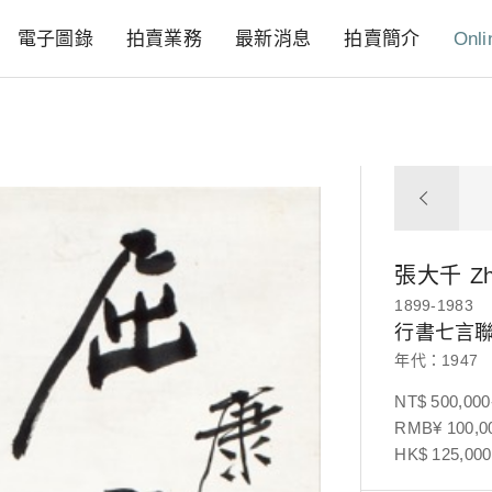
電子圖錄
拍賣業務
最新消息
拍賣簡介
Onli
張大千
Z
1899-1983
行書七言
年代：1947
NT$ 500,000
RMB¥ 100,00
HK$ 125,000