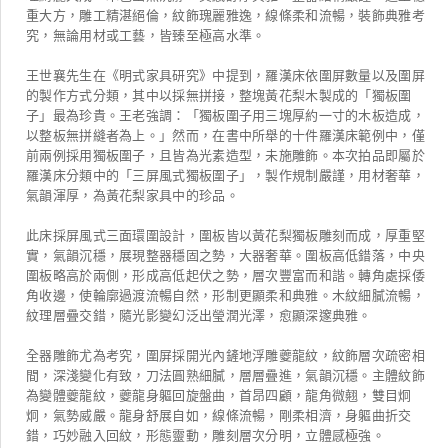
重大方，雕工精湛絕倫，紋飾瑰麗雅逸，線條柔和流暢，裝飾典雅考
究，無論用材或工藝，皆臻至極高水準。
王世襄先生在《明式家具研究》中提到，羅漢床依圍屏數量以及圍屏
的製作方式分類，其中以採無拼接，整塊黃花梨木製成的「獨板圍
子」最為珍貴。王老強調：「獨板圍子用三塊厚約一寸的木板造成，
以整板無拼縫者為上。」然而，在書中所舉的十件羅漢床範例中，僅
前兩例採用獨板圍子，且皆為光素造型，未施雕飾。本次拍品即屬於
羅漢床分類中的「三屏風式獨板圍子」，製作規制嚴謹，用材奢華，
氣韻渾厚，為黃花梨家具中的珍品。
此床採屏風式三面環圍設計，圍板皆以黃花梨獨板雕刻而成，厚重堅
實，氣韻沉穩，展現整器穩固之勢，大器奢華。圍板高低錯落，中央
圍板略高於兩側，形成高低起伏之勢，層次豐富而和諧。轉角處採倭
角收邊，使輪廓過渡流暢自然，形制更顯柔和典雅。木紋細膩流暢，
紋理層疊交錯，隨光影變幻泛出瑩潤光澤，愈顯深邃典雅。
全器雕飾尤為考究，圍屏採開光內鏟地浮雕夔龍紋，紋飾層次疏密相
間，深淺變化有致，刀法圓熟細膩，層層疊進，氣韻沉穩。主體紋飾
為變體夔龍紋，夔龍身軀回旋盤曲，首昂四顧，龍角微翹，雙目炯
炯，氣勢威嚴。龍身舒展自如，線條流暢，剛柔相濟，身軀曲折交
錯，巧妙融入回紋，形態靈動，雕刻層次分明，立體感極強。