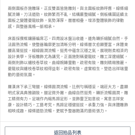
兩側圍板亦施雕琢，正反雙面皆施雕刻，與主圍板紋飾呼應，線條細
膩流轉，刀法遒勁，紋飾繁而不亂，結構嚴整細膩。側板構圖延續主
圍板之變體夔龍紋飾，氣勢渾厚，層層相疊，增添整體裝飾的律動
感，與整器風格一脈相承。
床面採攢框鑲藤編席芯，四周設冰盤沿收邊，邊角轉折細膩自然，手
法圓熟流暢，使整器輪廓更加清晰分明，線條層次愈顯豐富。床體束
腰高聳挺拔，線線圓潤流暢，挺秀中蘊含沉穩之氣，展現剛柔相濟的
設計美學。牙板雕飾尤為講究，正面施對稱夔龍紋，雕工深邃細膩，
兩側則飾以纏枝卷草紋，曲線婉轉靈動，疏密有致，雕刻精緻雅麗。
夔龍紋與纏枝卷草紋相得益彰，疏密有致，虛實相生，營造出祥瑞靈
動的藝術氛圍。
羅漢床下承三彎腿，線條圓潤流暢，比例勻稱穩妥，端莊大方，盡顯
明式家具典雅韻致。腿足微外撇，曲線自然挺秀，轉折流暢圓潤，雕
工精微有力。足端作內縮馬蹄足形，並飾靈芝如意紋，寓意吉祥安
康，設計精巧，工藝考究。馬蹄足穩健挺拔，承重力強，與床體雕飾
相映成趣，線條遒勁流暢，更賦予整器飽滿的藝術張力。
返回拍品列表