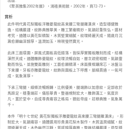
出版:
《聚英雅集2002年展》，鴻禧美術館，2002年，頁72-73。
賞析
此件明代黃花梨獨板浮雕夔龍紋高束腰三彎腿羅漢床，造型穩健雅
逸，結構嚴謹，紋飾典雅華美，雕工繁複精妙，氣韻莊重恢弘。選材
考究，通體以黃花梨精製，木質堅實細膩，紋理綺麗天成，隨歲月沉
澱愈顯幽深醇厚，溫潤如玉，映現瑩然寶光。
此床三面環圍，屏風式圍板高低錯落，皆採厚實獨板雕刻而成，結構
渾然天成。通體雕飾夔龍紋，紋理流暢自如，層次疏密相間，氣韻靈
動而恢弘，並施雙面雕刻，工藝愈顯精湛。床面攢框鑲席芯，冰盤沿
下束腰，牙板亦雕夔龍紋，紋飾與圍板上下呼應，脈絡貫通，一氣呵
成，氣象渾厚。
下承三彎腿，線條流暢婉轉，比例優美，腿端飾以如意紋，足部收於
馬蹄足，穩重端莊，儀態華貴。整器規制宏大，雕飾滿工，氣度非
凡，置於堂中，自成尊貴雍容之格局，猶如帝座，莊穆典雅，氣象萬
千。
本件「明十七世紀 黃花梨獨板浮雕夔龍紋高束腰三彎腿羅漢床」，形
制宏大，氣韻雍容，通體選用珍貴黃花梨木製作，木質溫潤細膩，紋
理綺麗天成，木色幽然沉靜，質感醇厚典雅。整器結構嚴謹，造型穩