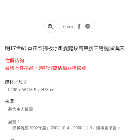
share
明17世紀 黃花梨獨板浮雕夔龍紋高束腰三彎腿羅漢床
估價待詢
競標本件拍品，須辦理高估價競標牌號
媒材／尺寸
L200 x W118.5 x H78 cm
來源
寒舍主人舊藏
展覽：
「聚英雅集2002年展」2002.10.4 - 2000.11.3，鴻禧美術館。