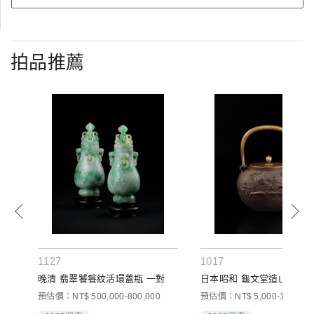
拍品推薦
1127
1017
來
晚清 翡翠饕餮紋活環蓋瓶 一對
日本昭和 龜文堂造山村家
預估價：NT$ 500,000-800,000
預估價：NT$ 5,000-10,000