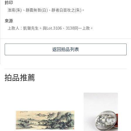
鈐印
淮南(朱)、靜農無咎(白)、靜者白首攻之(朱)。
來源
上款人：凱聲先生。與Lot.3106、3138同一上款。
返回拍品列表
拍品推薦