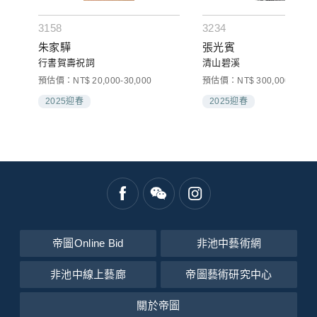
3158
3234
朱家驊
張光賓
行書賀壽祝詞
清山碧溪
預估價：NT$ 20,000-30,000
預估價：NT$ 300,000-500,0
2025迎春
2025迎春
帝圖Online Bid
非池中藝術網
非池中線上藝廊
帝圖藝術研究中心
關於帝圖