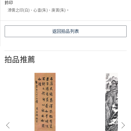
鈐印
溥儒之印(白)、心畬(朱)、庚寅(朱)。
返回拍品列表
拍品推薦