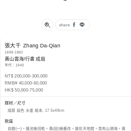
share
張大千
Zhang Da-Qian
1899-1983
黃山雲海/行書 成扇
年代：1940
NT$ 200,000-300,000
RMB¥ 40,000-60,000
HK$ 50,000-75,000
媒材／尺寸
成扇 設色 水墨 紙本, 17.5x49cm
款識
自題(一)。蓬池幾回乾。桑(田)幾番改。誰信天地間。竟有山頭海。黃