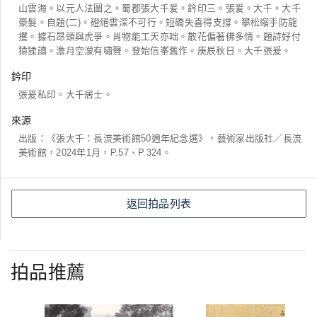
山雲海。以元人法圖之。蜀郡張大千爰。鈐印三。張爰。大千。大千
豪髮。自題(二)。磴絕雲深不可行。短礄失喜得支撐。攀松縮手防龍
攫。據石昂頭與虎爭。肖物能工天亦咄。散花偏著佛多情。題詩好付
猿猱讀。澹月空濛有嘯聲。登始信峯舊作。庚辰秋日。大千張爰。
鈐印
張爰私印。大千居士。
來源
出版：《張大千：長流美術館50週年紀念選》，藝術家出版社／長流
美術館，2024年1月，P.57、P.324。
返回拍品列表
拍品推薦